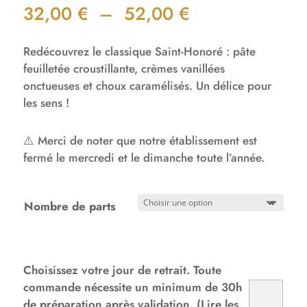
Plage
32,00
€
–
52,00
€
de
prix :
Redécouvrez le classique Saint-Honoré : pâte
32,00 €
feuilletée croustillante, crèmes vanillées
à
onctueuses et choux caramélisés. Un délice pour
52,00 €
les sens !
⚠️ Merci de noter que notre établissement est
fermé le mercredi et le dimanche toute l’année.
Nombre de parts
Choisissez votre jour de retrait. Toute
commande nécessite un minimum de 30h
de préparation après validation. (Lire les