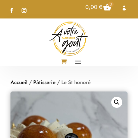
0
0,00
€

Accueil
/
Pâtisserie
/ Le St honoré