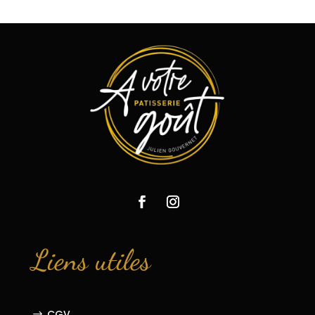
Liens utiles
CGV
$