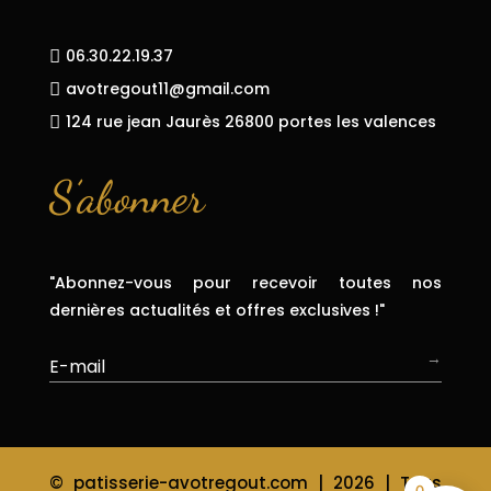
06.30.22.19.37

avotregout11@gmail.com

124 rue jean Jaurès 26800 portes les valences

S’abonner
"Abonnez-vous pour recevoir toutes nos
dernières actualités et offres exclusives !"
→
© patisserie-avotregout.com | 2026 | Tous
0