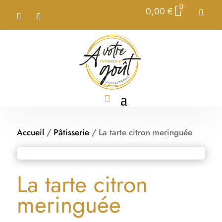
0
0,00
€

Accueil
/
Pâtisserie
/ La tarte citron meringuée
La tarte citron
meringuée