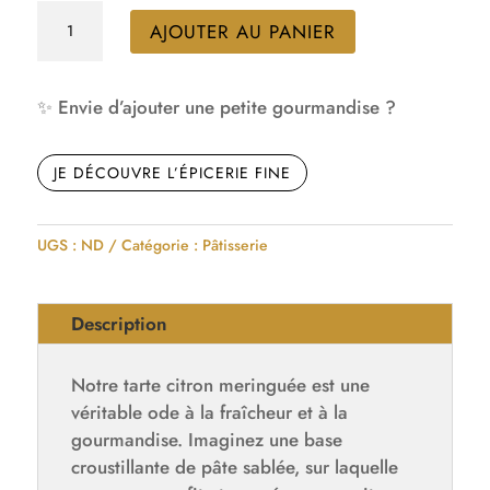
quantité
AJOUTER AU PANIER
de
La
tarte
✨ Envie d’ajouter une petite gourmandise ?
citron
meringuée
JE DÉCOUVRE L’ÉPICERIE FINE
UGS :
ND
Catégorie :
Pâtisserie
Description
Notre tarte citron meringuée est une
véritable ode à la fraîcheur et à la
gourmandise. Imaginez une base
croustillante de pâte sablée, sur laquelle