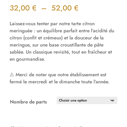
Plage
32,00
€
–
52,00
€
de
prix :
Laissez-vous tenter par notre tarte citron
32,00 €
meringuée : un équilibre parfait entre l’acidité du
à
citron (confit et crémeux) et la douceur de la
52,00 €
meringue, sur une base croustillante de pâte
sablée. Un classique revisité, tout en fraîcheur et
en gourmandise.
⚠️ Merci de noter que notre établissement est
fermé le mercredi et le dimanche toute l’année.
Nombre de parts