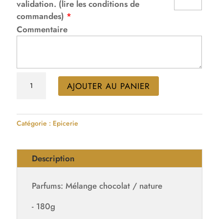
validation. (lire les conditions de
commandes)
*
Commentaire
quantité
AJOUTER AU PANIER
de
Sachet
de
Catégorie :
Epicerie
sablés
Description
Parfums: Mélange chocolat / nature
- 180g