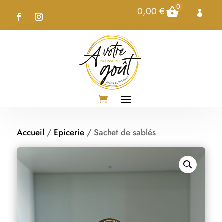
0
0,00
€

Accueil
/
Epicerie
/ Sachet de sablés