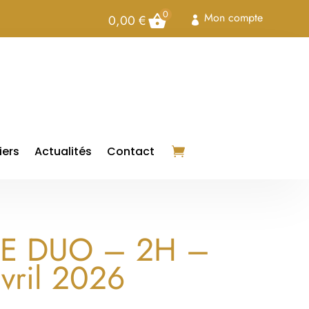
0
Mon compte
0,00
€

iers
Actualités
Contact
IE DUO – 2H –
avril 2026