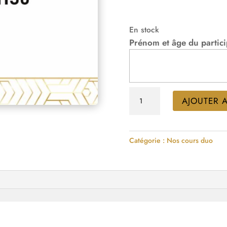
En stock
Prénom et âge du partic
quantité
AJOUTER 
de
PÂTISSERIE
DUO
Catégorie :
Nos cours duo
-
2H
-
Jeudi
16
avril
2026