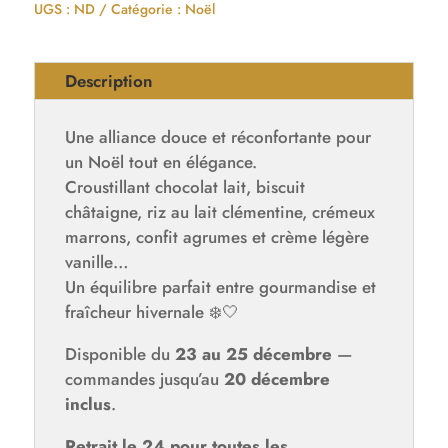
UGS :
ND
Catégorie :
Noël
Description
Une alliance douce et réconfortante pour
un Noël tout en élégance.
Croustillant chocolat lait, biscuit
châtaigne, riz au lait clémentine, crémeux
marrons, confit agrumes et crème légère
vanille…
Un équilibre parfait entre gourmandise et
fraîcheur hivernale ❄️🤍
Disponible du
23 au 25 décembre
—
commandes jusqu’au
20 décembre
inclus
.
Retrait le 24 pour toutes les