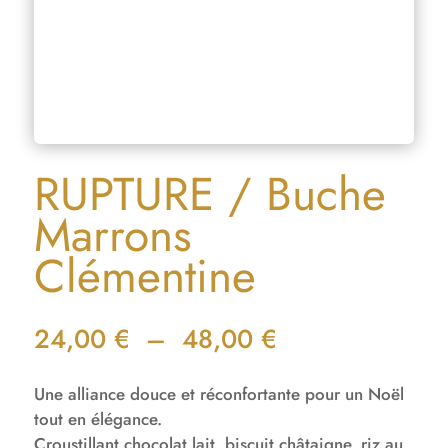
RUPTURE / Buche
Marrons
Clémentine
Plage
24,00
€
–
48,00
€
de
prix :
Une alliance douce et réconfortante pour un Noël
24,00 €
tout en élégance.
à
Croustillant chocolat lait, biscuit châtaigne, riz au